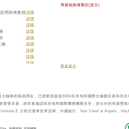
周展程師傅專訪(英文)
邀請周師傅教授
詳情
詳情
詳情
冠軍
詳情
極班
詳情
太極
詳情
訪
詳情
訪
詳情
極
詳情
更多影片
詳情
詳情
適合沒有基礎人士
學習傳承太極拳
針對性練習
太極拳的風格聞名，已經教授超過3000名本地和國際太極愛好者和功
一對一指導課程
聲譽卓著，經常被邀請與本地和國際團體機構合作，曾合作的有滙豐銀行、Chan
減壓 改善身體機能
rmula E 方程式賽車世界冠軍、中國銀行、Van Cleef & Arpels、Vache
------------
太極拳班和