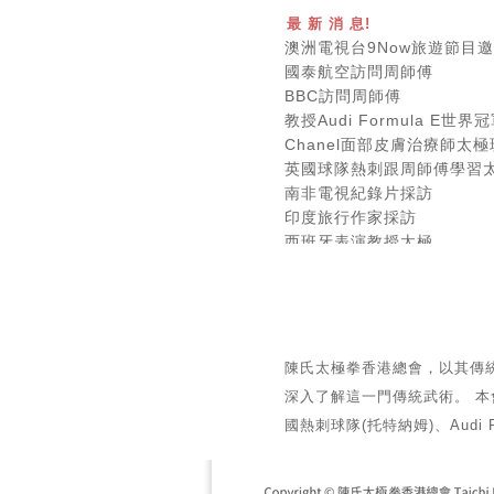
最 新 消 息!
澳洲電視台9Now旅遊節目
國泰航空訪問周師傅
BBC訪問周師傅
教授Audi Formula E世界
Chanel面部皮膚治療師太
英國球隊熱刺跟周師傅學習
南非電視紀錄片採
印度旅行作家採
西班牙表演教授太
TVB雜誌採訪
新城電台訪問
初級基礎太極班
太極培訓班
養生自療太極班
陳氏太極拳香港總會，以其傳統
私人太極班 單獨教授
深入了解這一門傳統武術。 本會
公司團體太極班
為員工
國熱刺球隊(托特納姆)、Audi Fo
-------------------------------
本會教授初級太極班，培訓