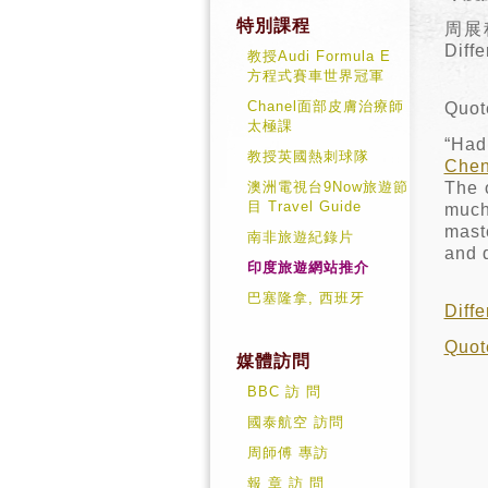
特別課程
周展
Di
教授Audi Formula E
方程式賽車世界冠軍
Chanel面部皮膚治療師
Quot
太極課
“Had
教授英國熱刺球隊
Chen
澳洲電視台9Now旅遊節
The 
目 Travel Guide
much
maste
南非旅遊紀錄片
and q
印度旅遊網站推介
巴塞隆拿, 西班牙
Dif
Quot
媒體訪問
BBC 訪 問
國泰航空 訪問
周師傅 專訪
報 章 訪 問