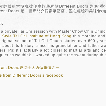
程師傅的太極班被印度旅遊網站Different Doors 列為
fferent Doors 是一個專門介紹豪華酒店，難忘經驗和美味
e:
 a private Tai Chi session with Master Chow Chin Ching
 Style Tai Chi Institute of Hong Kong
this morning and m
original school of Tai Chi Chuen started over 600 yea
 about its history, since his grandfather and father
rs. Ps: it's actually a lot closer to martial arts and c
uiet as we think. I worked up quite the sweat during thi
ferent Doors香港十大必做事情之一
e from Different Doors's facebook