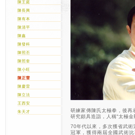
陳王庭
陳長興
陳有本
陳清平
陳鑫
陳發科
陳照丕
陳照奎
陳小旺
陳正雷
陳慶雷
陳立法
王西安
研練家傳陳氏太極拳，後再
朱天才
研究頗具造詣，人稱“太極金
70年代以來，多次獲省武
冠軍，獲得兩屆全國武術比