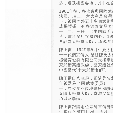
多，遍及祖國各地，其中在
1981年後，多次參與國際
法國、瑞士、意大利及台灣
下，被國內外五十多個武術
成果豐碩，有多篇論文發表
一、二、三冊，《中國陳氏
片，廣泛發行於國內外。19
會評為太極拳大師，1995
陳正雷，1949年5月生於
十一代嫡宗傳人,溫縣陳氏
極體育健身有限公司太極拳
家武術高級教練，國家級社
中國當代“十大武術名師”。
陳正雷自八歲起，跟隨著名
年被選為全國武協委員），
手，​​並孜孜不倦地體驗和
又隨太極拳大師，堂叔父陳
巧以及拳論。
陳正雷跟隨兩位宗師言傳身
生追求的奮鬥目標。所以，