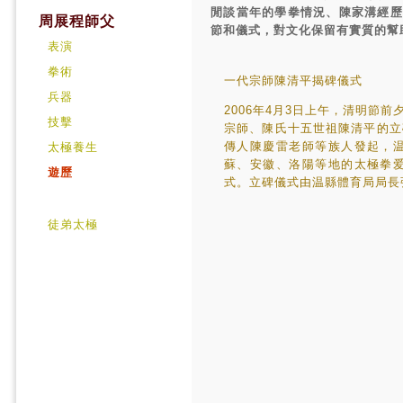
閒談當年的學拳情況、陳家溝經歷
周展程師父
節和儀式，對文化保留有實質的幫
表演
拳術
一代宗師陳清平揭碑儀式
兵器
2006年4月3日上午，清明節
技擊
宗師、陳氏十五世祖陳清平的立
傳人陳慶雷老師等族人發起，
太極養生
蘇、安徽、洛陽等地的太極拳
遊歷
式。立碑儀式由温縣體育局局長
徒弟太極