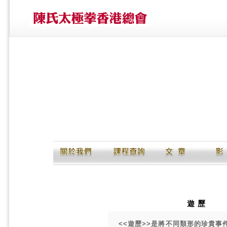
遊 歷
<<遊歷>>是將不同類形的珍貴