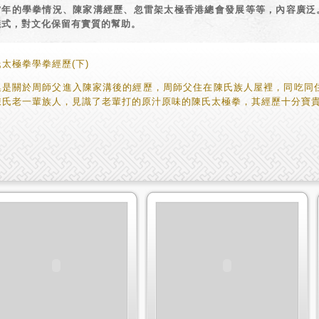
當年的學拳情況、陳家溝經歷、忽雷架太極香港總會發展等等，內容廣泛
儀式，對文化保留有實質的幫助。
太極拳學拳經歷(下)
集是關於周師父進入陳家溝後的經歷，周師父住在陳氏族人屋裡，同吃同
陳氏老一輩族人，見識了老輩打的原汁原味的陳氏太極拳，其經歷十分寶