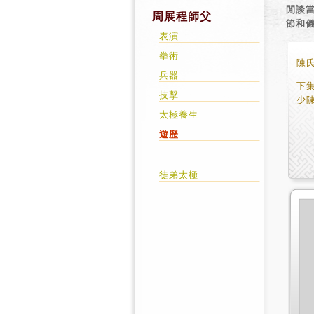
閒談
周展程師父
節和
表演
拳術
陳氏
兵器
下
技擊
少
太極養生
遊歷
徒弟太極