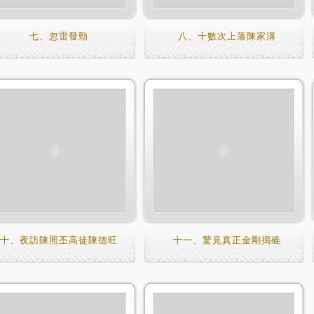
七、忽雷發勁
八、十數次上落陳家溝
十、夜訪陳照丕高徒陳德旺
十一、驚見真正金剛搗碓