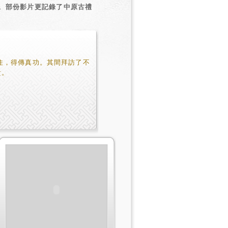
。部份影片更記錄了中原古禮
住，得傳真功。其間拜訪了不
貴。