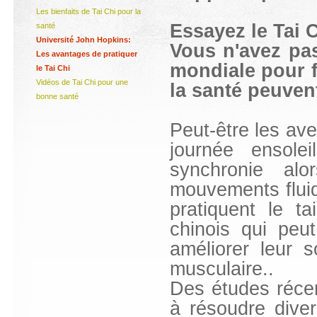
Les bienfaits de Tai Chi pour la
Essayez le Tai 
santé
Université John Hopkins:
Vous n'avez pas
Les avantages de pratiquer
mondiale pour fa
le Tai Chi
Vidéos de Tai Chi pour une
la santé peuven
bonne santé
Peut-être les av
journée ensole
synchronie alo
mouvements fluid
pratiquent le t
chinois qui peu
améliorer leur s
musculaire.
.
Des études récen
à résoudre dive