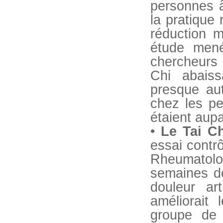
personnes â
la pratique 
réduction m
étude mené
chercheurs 
Chi abaissa
presque au
chez les p
étaient aup
•
Le Tai Ch
essai contr
Rheumatolo
semaines de
douleur art
améliorait
groupe de 