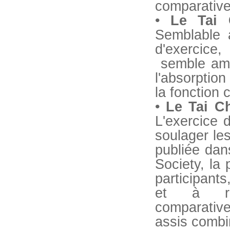
comparativ
•
Le Tai 
Semblable 
d'exercice,
semble amél
l'absorption
la fonction 
•
Le Tai Ch
L'exercice 
soulager le
publiée dan
Society, la 
participant
et à réd
comparati
assis combi