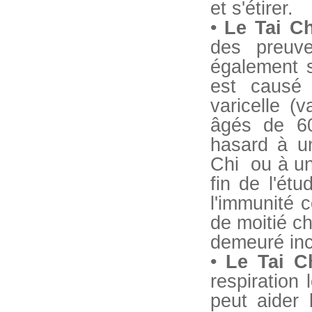
et s'étirer.
•
Le Tai Ch
des preuv
également s
est causé 
varicelle (
âgés de 6
hasard à u
Chi ou à un
fin de l'ét
l'immunité 
de moitié ch
demeuré inc
•
Le Tai C
respiration
peut aider 